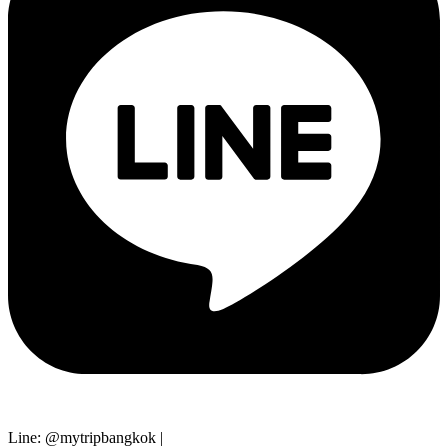
Line: @mytripbangkok |