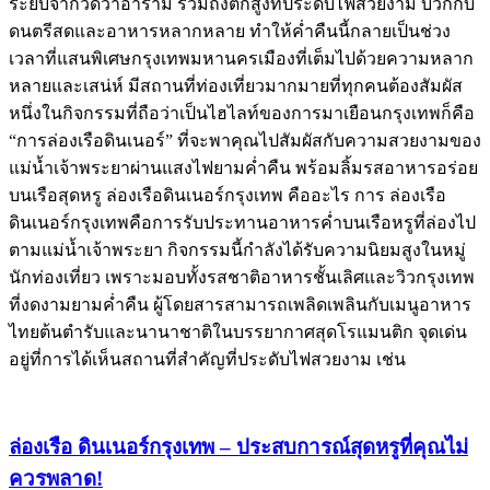
ระยับจากวัดวาอาราม รวมถึงตึกสูงที่ประดับไฟสวยงาม บวกกับ
ดนตรีสดและอาหารหลากหลาย ทำให้ค่ำคืนนี้กลายเป็นช่วง
เวลาที่แสนพิเศษกรุงเทพมหานครเมืองที่เต็มไปด้วยความหลาก
หลายและเสน่ห์ มีสถานที่ท่องเที่ยวมากมายที่ทุกคนต้องสัมผัส
หนึ่งในกิจกรรมที่ถือว่าเป็นไฮไลท์ของการมาเยือนกรุงเทพก็คือ
“การล่องเรือดินเนอร์” ที่จะพาคุณไปสัมผัสกับความสวยงามของ
แม่น้ำเจ้าพระยาผ่านแสงไฟยามค่ำคืน พร้อมลิ้มรสอาหารอร่อย
บนเรือสุดหรู ล่องเรือดินเนอร์กรุงเทพ คืออะไร การ ล่องเรือ
ดินเนอร์กรุงเทพคือการรับประทานอาหารค่ำบนเรือหรูที่ล่องไป
ตามแม่น้ำเจ้าพระยา กิจกรรมนี้กำลังได้รับความนิยมสูงในหมู่
นักท่องเที่ยว เพราะมอบทั้งรสชาติอาหารชั้นเลิศและวิวกรุงเทพ
ที่งดงามยามค่ำคืน ผู้โดยสารสามารถเพลิดเพลินกับเมนูอาหาร
ไทยต้นตำรับและนานาชาติในบรรยากาศสุดโรแมนติก จุดเด่น
อยู่ที่การได้เห็นสถานที่สำคัญที่ประดับไฟสวยงาม เช่น
ล่องเรือ ดินเนอร์กรุงเทพ – ประสบการณ์สุดหรูที่คุณไม่
ควรพลาด!