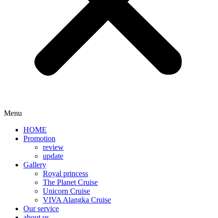
Menu
HOME
Promotion​
review
update
Gallery
Royal princess
The Planet Cruise
Unicorn Cruise
VIVA Alangka Cruise
Our service
about us